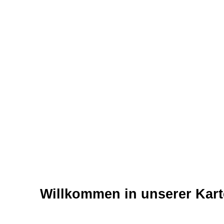
Für unsere gelaserten Grußkarten ve
Wir setzen, drucken und veredeln deine G
Willkommen in unserer Kart