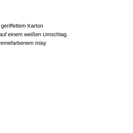
Edelkartonagen
rwenden wir ausgewählte Designpapiere von Gmund Papier
Schnittkanten und hohe Formstabilität.
Laserkarten